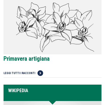
Primavera artigiana
LEGGI TUTTI I RACCONTI
WIKIPEDIA