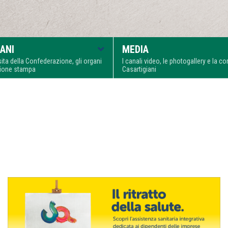
ANI
MEDIA
visita della Confederazione, gli organi
I canali video, le photogallery e la 
zione stampa
Casartigiani