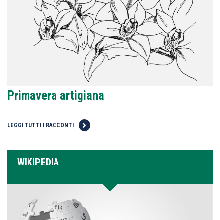
Primavera artigiana
LEGGI TUTTI I RACCONTI
WIKIPEDIA