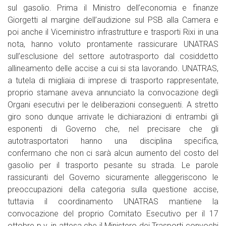
sul gasolio. Prima il Ministro dell’economia e finanze
Giorgetti al margine dell’audizione sul PSB alla Camera e
poi anche il Viceministro infrastrutture e trasporti Rixi in una
nota, hanno voluto prontamente rassicurare UNATRAS
sull’esclusione del settore autotrasporto dal cosiddetto
allineamento delle accise a cui si sta lavorando. UNATRAS,
a tutela di migliaia di imprese di trasporto rappresentate,
proprio stamane aveva annunciato la convocazione degli
Organi esecutivi per le deliberazioni conseguenti. A stretto
giro sono dunque arrivate le dichiarazioni di entrambi gli
esponenti di Governo che, nel precisare che gli
autotrasportatori hanno una disciplina specifica,
confermano che non ci sarà alcun aumento del costo del
gasolio per il trasporto pesante su strada. Le parole
rassicuranti del Governo sicuramente alleggeriscono le
preoccupazioni della categoria sulla questione accise,
tuttavia il coordinamento UNATRAS mantiene la
convocazione del proprio Comitato Esecutivo per il 17
ottobre p.v. in attesa che il Ministero dei Trasporti convochi