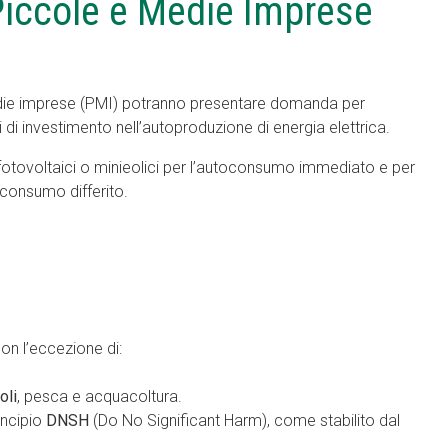
 Piccole e Medie Imprese
 medie imprese (PMI) potranno presentare domanda per
i investimento nell’autoproduzione di energia elettrica.
ari fotovoltaici o minieolici per l’autoconsumo immediato e per
oconsumo differito.
con l’eccezione di:
oli
, pesca e acquacoltura.
incipio
DNSH
(Do No Significant Harm), come stabilito dal