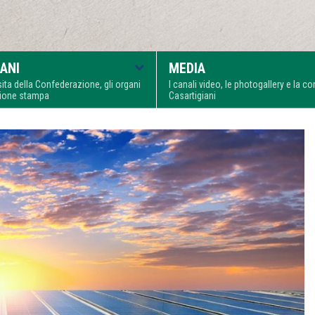
ANI
MEDIA
visita della Confederazione, gli organi
I canali video, le photogallery e la 
zione stampa
Casartigiani