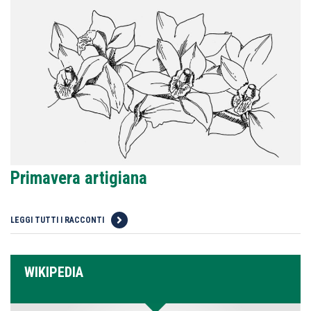
Primavera artigiana
LEGGI TUTTI I RACCONTI
WIKIPEDIA