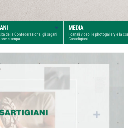
ANI
MEDIA
visita della Confederazione, gli organi
I canali video, le photogallery e la 
zione stampa
Casartigiani