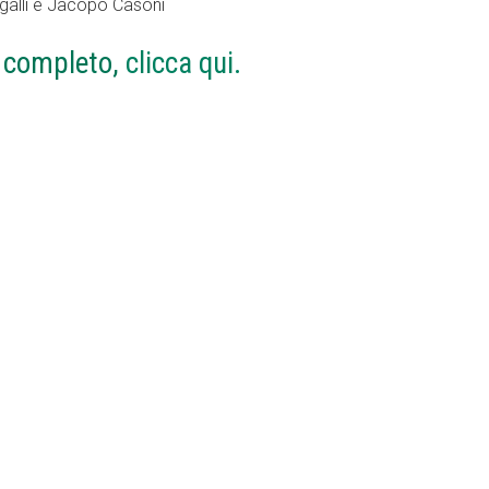
galli e Jacopo Casoni
o completo,
clicca qui.