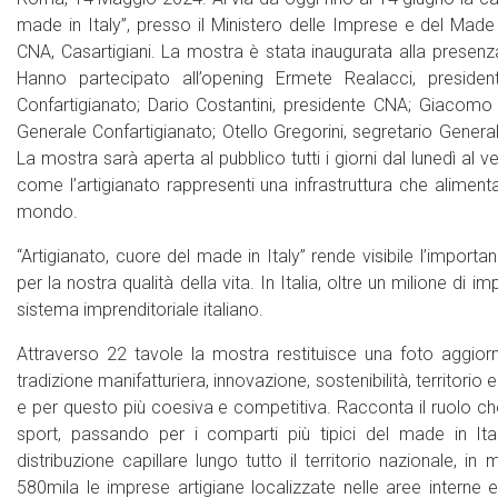
made in Italy”, presso il Ministero delle Imprese e del Mad
CNA, Casartigiani. La mostra è stata inaugurata alla presenza
Hanno partecipato all’opening Ermete Realacci, presiden
Confartigianato; Dario Costantini, presidente CNA; Giacomo 
Generale Confartigianato; Otello Gregorini, segretario General
La mostra sarà aperta al pubblico tutti i giorni dal lunedì al 
come l’artigianato rappresenti una infrastruttura che alimenta 
mondo.
“Artigianato, cuore del made in Italy” rende visibile l’import
per la nostra qualità della vita. In Italia, oltre un milione di i
sistema imprenditoriale italiano.
Attraverso 22 tavole la mostra restituisce una foto aggiorna
tradizione manifatturiera, innovazione, sostenibilità, territo
e per questo più coesiva e competitiva. Racconta il ruolo che h
sport, passando per i comparti più tipici del made in I
distribuzione capillare lungo tutto il territorio nazionale,
580mila le imprese artigiane localizzate nelle aree interne