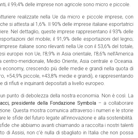
ti, il 99,4% delle imprese non agricole sono micro e piccole.
tturiere realizzate nella Ue da micro e piccole imprese, con
che si attesta al 1,6%. Il 90% delle imprese italiane esportatrici
riere. Nel dettaglio, queste imprese rappresentano il 93% delle
 esportazioni del mobile; il 91,9% delle esportazioni del legno;
prese italiane sono rilevanti nella Ue con il 53,6% del totale,
i europei non Ue, l’8,9% in Asia orientale, l’8,6% nell’America
ca centro-meridionale, Medio Oriente, Asia centrale e Oceania.
n economy, crescendo più delle medie e grandi nella quota di
ro, +54,9% piccole, +43,8% medie e grandi), e rappresentando
e di rifiuti e inquinanti depositati a livello europeo.
 un punto di debolezza della nostra economia. Non è così. La
acci, presidente della Fondazione Symbola
– a collaborare
one. Questa mostra comunica attraverso i numeri e le storie
e le sfide del futuro legate all’innovazione e alla sostenibilità.
fide che abbiamo avanti chiamando a raccolta i nostri talenti
 di Assisi, non c’è nulla di sbagliato in Italia che non possa