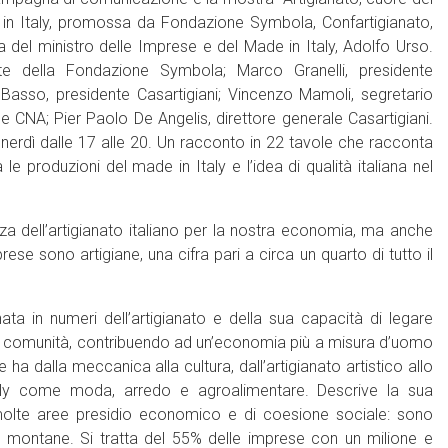
e in Italy, promossa da Fondazione Symbola, Confartigianato,
 del ministro delle Imprese e del Made in Italy, Adolfo Urso.
te della Fondazione Symbola; Marco Granelli, presidente
Basso, presidente Casartigiani; Vincenzo Mamoli, segretario
e CNA; Pier Paolo De Angelis, direttore generale Casartigiani.
venerdì dalle 17 alle 20. Un racconto in 22 tavole che racconta
le produzioni del made in Italy e l’idea di qualità italiana nel
anza dell’artigianato italiano per la nostra economia, ma anche
mprese sono artigiane, una cifra pari a circa un quarto di tutto il
ta in numeri dell’artigianato e della sua capacità di legare
rio e comunità, contribuendo ad un’economia più a misura d’uomo
a dalla meccanica alla cultura, dall’artigianato artistico allo
taly come moda, arredo e agroalimentare. Descrive la sua
 in molte aree presidio economico e di coesione sociale: sono
 e montane. Si tratta del 55% delle imprese con un milione e