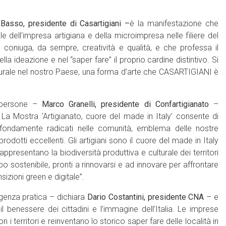
asso, presidente di Casartigiani –
è la manifestazione che
 dell’impresa artigiana e della microimpresa nelle filiere del
e coniuga, da sempre, creatività e qualità, e che professa il
a ideazione e nel “saper fare” il proprio cardine distintivo. Si
lturale nel nostro Paese, una forma d’arte che CASARTIGIANI è
 persone –
Marco Granelli, presidente di Confartigianato
–
ly. La Mostra ‘Artigianato, cuore del made in Italy’ consente di
fondamente radicati nelle comunità, emblema delle nostre
odotti eccellenti. Gli artigiani sono il cuore del made in Italy
resentano la biodiversità produttiva e culturale dei territori
o sostenibile, pronti a rinnovarsi e ad innovare per affrontare
sizioni green e digitale”.
ligenza pratica – dichiara
Dario Costantini, presidente CNA
– e
il benessere dei cittadini e l’immagine dell’Italia. Le imprese
 territori e reinventano lo storico saper fare delle località in