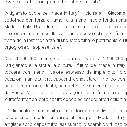
essere corretto con quanto di giusto c’è in Italia”.
“Artigianato cuore del made in Italy” – dichiara
– Giacomo B
sottolinea con forza e numeri alla mano il ruolo fondamentale
Made in Italy. Una infrastruttura unica in tutto il mondo ch
riconoscimento di eccellenza. È un processo che identifica nell
tratta della testimonianza di uno straordinario patrimonio cu
orgogliosa di rappresentare”.
“Con 1.300.000 imprese che danno lavoro a 2.600.000
l’artigianato è la storia, la cultura, il futuro del made in Ita
toccare con mano il valore espresso da imprenditori pro
tradizioni manifatturiere, capaci di conquistare il mondo con pr
perché esprimono talento, competenze e saperi antichi che rapp
del Paese. Ma sono anche i protagonisti di un futuro di svilupp
le trasformazioni della nostra epoca ed essere attori delle tran
“L’artigianato è la capacità unica di fondere creatività e intel
rappresenta un patrimonio insostituibile per il Made in Italy, 
artigiane sono dappertutto, assicurano lo scambio virtuoso con i