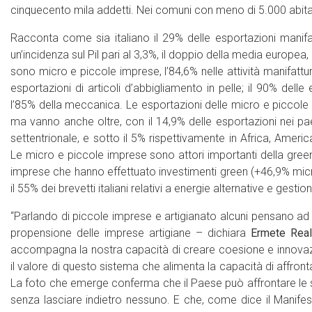
cinquecento mila addetti. Nei comuni con meno di 5.000 abitan
Racconta come sia italiano il 29% delle esportazioni manifa
un’incidenza sul Pil pari al 3,3%, il doppio della media europea, 
sono micro e piccole imprese, l’84,6% nelle attività manifattu
esportazioni di articoli d’abbigliamento in pelle; il 90% delle
l’85% della meccanica. Le esportazioni delle micro e piccole im
ma vanno anche oltre, con il 14,9% delle esportazioni nei paes
settentrionale, e sotto il 5% rispettivamente in Africa, Ameri
Le micro e piccole imprese sono attori importanti della gree
imprese che hanno effettuato investimenti green (+46,9% mic
il 55% dei brevetti italiani relativi a energie alternative e gestion
“Parlando di piccole imprese e artigianato alcuni pensano ad
propensione delle imprese artigiane – dichiara
Ermete Real
accompagna la nostra capacità di creare coesione e innovazi
il valore di questo sistema che alimenta la capacità di affrontar
La foto che emerge conferma che il Paese può affrontare le s
senza lasciare indietro nessuno. E che, come dice il Manifesto