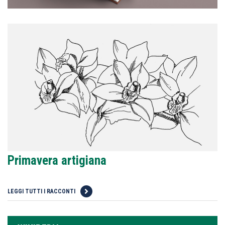
Primavera artigiana
LEGGI TUTTI I RACCONTI