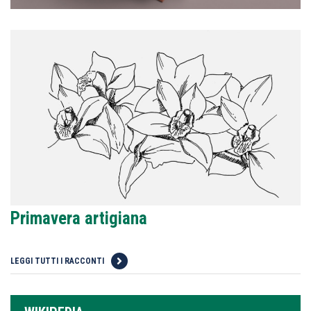
Primavera artigiana
LEGGI TUTTI I RACCONTI