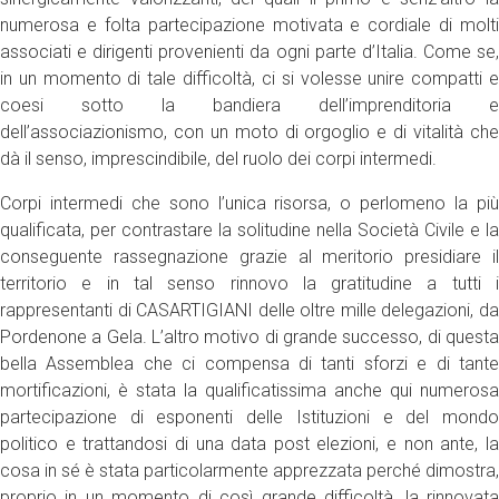
numerosa e folta partecipazione motivata e cordiale di molti
associati e dirigenti provenienti da ogni parte d’Italia. Come se,
in un momento di tale difficoltà, ci si volesse unire compatti e
coesi sotto la bandiera dell’imprenditoria e
dell’associazionismo, con un moto di orgoglio e di vitalità che
dà il senso, imprescindibile, del ruolo dei corpi intermedi.
Corpi intermedi che sono l’unica risorsa, o perlomeno la più
qualificata, per contrastare la solitudine nella Società Civile e la
conseguente rassegnazione grazie al meritorio presidiare il
territorio e in tal senso rinnovo la gratitudine a tutti i
rappresentanti di CASARTIGIANI delle oltre mille delegazioni, da
Pordenone a Gela. L’altro motivo di grande successo, di questa
bella Assemblea che ci compensa di tanti sforzi e di tante
mortificazioni, è stata la qualificatissima anche qui numerosa
partecipazione di esponenti delle Istituzioni e del mondo
politico e trattandosi di una data post elezioni, e non ante, la
cosa in sé è stata particolarmente apprezzata perché dimostra,
proprio in un momento di così grande difficoltà, la rinnovata