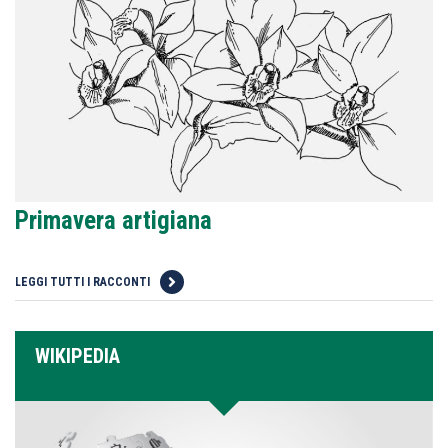
Primavera artigiana
LEGGI TUTTI I RACCONTI
WIKIPEDIA