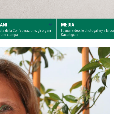
ANI
MEDIA
visita della Confederazione, gli organi
I canali video, le photogallery e la 
zione stampa
Casartigiani