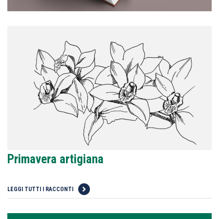
Primavera artigiana
LEGGI TUTTI I RACCONTI