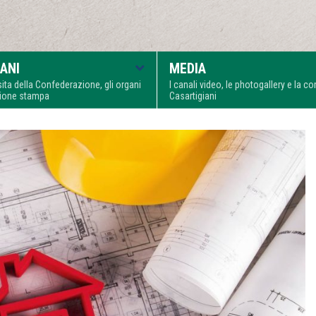
ANI
MEDIA
visita della Confederazione, gli organi
I canali video, le photogallery e la 
zione stampa
Casartigiani