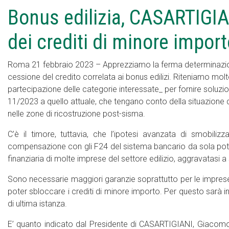
Bonus edilizia, CASARTIGIAN
dei crediti di minore impor
Roma 21 febbraio 2023 – Apprezziamo la ferma determinazione 
cessione del credito correlata ai bonus edilizi. Riteniamo molt
partecipazione delle categorie interessate_ per fornire soluz
11/2023 a quello attuale, che tengano conto della situazione 
nelle zone di ricostruzione post-sisma.
C’è il timore, tuttavia, che l’ipotesi avanzata di smobilizza
compensazione con gli F24 del sistema bancario da sola potre
finanziaria di molte imprese del settore edilizio, aggravatasi 
Sono necessarie maggiori garanzie soprattutto per le imprese 
poter sbloccare i crediti di minore importo. Per questo sarà in
di ultima istanza.
E’ quanto indicato dal Presidente di CASARTIGIANI, Giacomo 