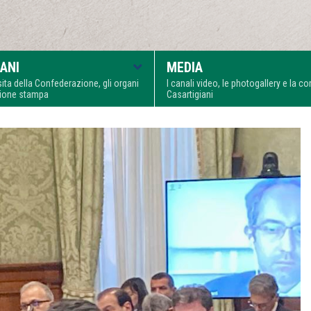
ANI
MEDIA
visita della Confederazione, gli organi
I canali video, le photogallery e la 
zione stampa
Casartigiani