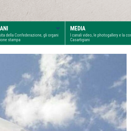
ANI
MEDIA
visita della Confederazione, gli organi
I canali video, le photogallery e la 
zione stampa
Casartigiani