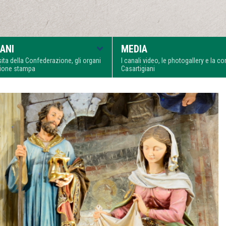
ANI
MEDIA
visita della Confederazione, gli organi
I canali video, le photogallery e la 
zione stampa
Casartigiani