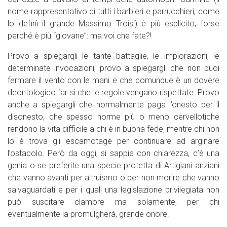
nome rappresentativo di tutti i barbieri e parrucchieri, come
lo definì il grande Massimo Troisi) è più esplicito, forse
perché è più “giovane”: ma voi che fate?!
Provo a spiegargli le tante battaglie, le implorazioni, le
determinate invocazioni, provo a spiegargli che non puoi
fermare il vento con le mani e che comunque è un dovere
deontologico far sì che le regole vengano rispettate. Provo
anche a spiegargli che normalmente paga l’onesto per il
disonesto, che spesso norme più o meno cervellotiche
rendono la vita difficile a chi è in buona fede, mentre chi non
lo è trova gli escamotage per continuare ad arginare
l’ostacolo. Però da oggi, si sappia con chiarezza, c’è una
genia o se preferite una specie protetta di Artigiani anziani
che vanno avanti per altruismo o per non morire che vanno
salvaguardati e per i quali una legislazione privilegiata non
può suscitare clamore ma solamente, per chi
eventualmente la promulgherà, grande onore.