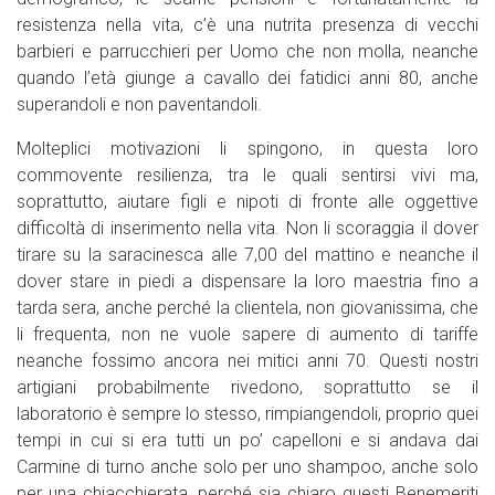
resistenza nella vita, c’è una nutrita presenza di vecchi
barbieri e parrucchieri per Uomo che non molla, neanche
quando l’età giunge a cavallo dei fatidici anni 80, anche
superandoli e non paventandoli.
Molteplici motivazioni li spingono, in questa loro
commovente resilienza, tra le quali sentirsi vivi ma,
soprattutto, aiutare figli e nipoti di fronte alle oggettive
difficoltà di inserimento nella vita. Non li scoraggia il dover
tirare su la saracinesca alle 7,00 del mattino e neanche il
dover stare in piedi a dispensare la loro maestria fino a
tarda sera, anche perché la clientela, non giovanissima, che
li frequenta, non ne vuole sapere di aumento di tariffe
neanche fossimo ancora nei mitici anni 70. Questi nostri
artigiani probabilmente rivedono, soprattutto se il
laboratorio è sempre lo stesso, rimpiangendoli, proprio quei
tempi in cui si era tutti un po’ capelloni e si andava dai
Carmine di turno anche solo per uno shampoo, anche solo
per una chiacchierata, perché sia chiaro questi Benemeriti