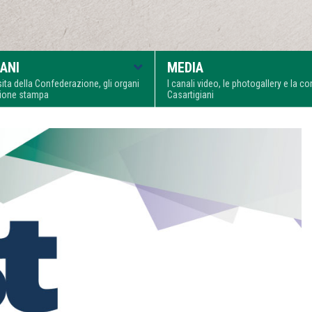
ANI
MEDIA
visita della Confederazione, gli organi
I canali video, le photogallery e la 
zione stampa
Casartigiani