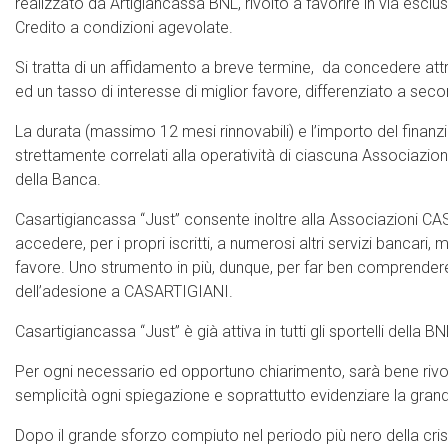
realizzato da Artigiancassa BNL, rivolto a favorire in via esc
Credito a condizioni agevolate.
Si tratta di un affidamento a breve termine, da concedere attr
ed un tasso di interesse di miglior favore, differenziato a se
La durata (massimo 12 mesi rinnovabili) e l’importo del fina
strettamente correlati alla operatività di ciascuna Associazion
della Banca.
Casartigiancassa “Just” consente inoltre alla Associazioni CAS
accedere, per i propri iscritti, a numerosi altri servizi bancari
favore. Uno strumento in più, dunque, per far ben comprendere 
dell’adesione a CASARTIGIANI.
Casartigiancassa “Just” è già attiva in tutti gli sportelli della BN
Per ogni necessario ed opportuno chiarimento, sarà bene rivo
semplicità ogni spiegazione e soprattutto evidenziare la grande v
Dopo il grande sforzo compiuto nel periodo più nero della crisi 