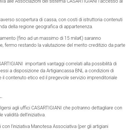
lusiva alle Associazioni del sistema CASARTIGIANI l’accesso al
averso scopertura di cassa, con costi di istruttoria contenuti
conda della regione geografica di appartenenza.
nziamento (fino ad un massimo di 15 mila€) saranno
e, fermo restando la valutazione del merito creditizio da parte
ARTIGIANI importanti vantaggi correlati alla possibilità di
, messi a disposizione da Artigiancassa BNL a condizioni di
il contenuto etico ed il pregevole servizio imprenditoriale
L.
lgersi agli uffici CASARTIGIANI che potranno dettagliare con
alidità dell’iniziativa.
con l’iniziativa Manotesa Associativa (per gli artigiani