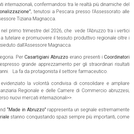
i internazionali, confermandosi tra le realtà più dinamiche del
ionalizzazione”
, tenutosi a Pescara presso l’Assessorato alle
Assessore Tiziana Magnacca.
el primo trimestre del 2026, che vede l’Abruzzo tra i vertici
 a tutelare e promuovere il tessuto produttivo regionale oltre i
presieduto dall’Assessore Magnacca.
tegoria. Per
Casartigiani Abruzzo
erano presenti i
Coordinatori
presso grande apprezzamento per gli straordinari risultati
mi anni. La fa da protagonista il settore farmaceutico.
evidenziato la volontà condivisa di consolidare e ampliare
inanziaria Regionale e delle Camere di Commercio abruzzesi,
rso nuovi mercati internazionali>>.
rand
“Made in Abruzzo”
rappresenta un segnale estremamente
riale
stanno conquistando spazi sempre più importanti, come