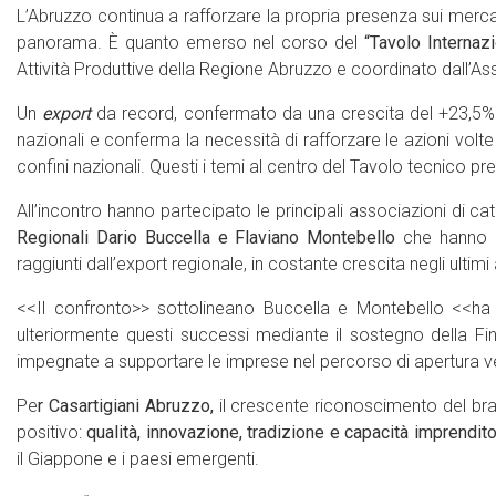
L’Abruzzo continua a rafforzare la propria presenza sui mercat
panorama. È quanto emerso nel corso del
“Tavolo Internaz
Attività Produttive della Regione Abruzzo e coordinato dall’
Un
export
da record, confermato da una crescita del +23,5% n
nazionali e conferma la necessità di rafforzare le azioni volte
confini nazionali. Questi i temi al centro del Tavolo tecnico 
All’incontro hanno partecipato le principali associazioni di ca
Regionali Dario Buccella e Flaviano Montebello
che hanno es
raggiunti dall’export regionale, in costante crescita negli ulti
<<Il confronto>> sottolineano Buccella e Montebello <<ha 
ulteriormente questi successi mediante il sostegno della F
impegnate a supportare le imprese nel percorso di apertura ve
Pe
r Casartigiani Abruzzo,
il crescente riconoscimento del b
positivo:
qualità, innovazione, tradizione e capacità imprendito
il Giappone e i paesi emergenti.