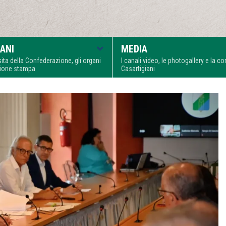
ANI
MEDIA
visita della Confederazione, gli organi
I canali video, le photogallery e la 
zione stampa
Casartigiani