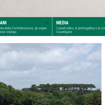
ANI
MEDIA
visita della Confederazione, gli organi
I canali video, le photogallery e la 
zione stampa
Casartigiani