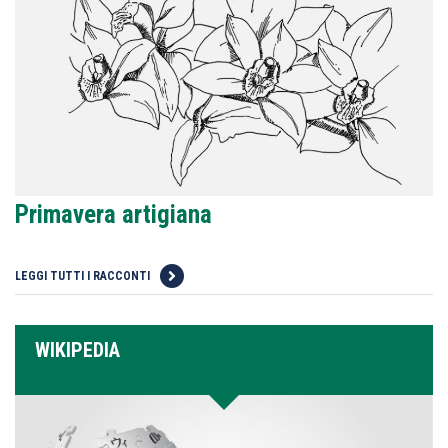
Primavera artigiana
LEGGI TUTTI I RACCONTI
WIKIPEDIA