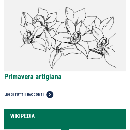
Primavera artigiana
LEGGI TUTTI I RACCONTI
WIKIPEDIA