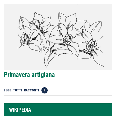
Primavera artigiana
LEGGI TUTTI I RACCONTI
WIKIPEDIA