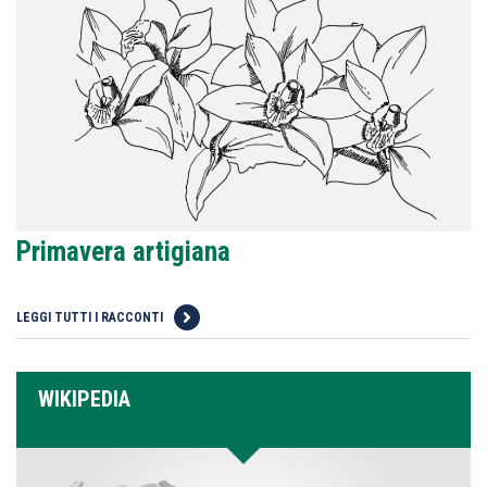
Primavera artigiana
LEGGI TUTTI I RACCONTI
WIKIPEDIA