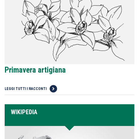
Primavera artigiana
LEGGI TUTTI I RACCONTI
WIKIPEDIA