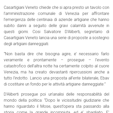
Casartigiani Veneto chiede che si apra presto un tavolo con
l’amministrazione comunale di Venezia per affrontare
l’emergenza delle centinaia di aziende artigiane che hanno
subito danni a seguito delle gravi calamità avvenute in
questi giorni. Cosi Salvatore D’Aliberti, segretario di
Casartigiani Veneto lancia una serie di proposte a sostegno
degli artigiani danneggiati.
“Non basta dire che bisogna agire, e’ necessario farlo
veramente e prontamente – prosegue – l’evento
catastrofico dell’altra notte ha certamente colpito al cuore
Venezia, ma ha creato devastanti ripercussioni anche a
tutto l’indotto. Lancio una proposta all’ente bilaterale, Ebav
di costituire un fondo per le attività artigiane danneggiate.”
D’Aliberti prosegue poi un’analisi delle responsabilità del
mondo della politica: “Dopo le vicissitudini giudiziarie che
hanno riguardato il Mose, quest’opera sta passando alla
storia come la grande incompiuta, ed e’ sbagliato. E’