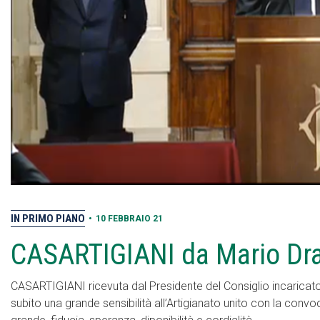
IN PRIMO PIANO
•
10 FEBBRAIO 21
CASARTIGIANI da Mario Dr
CASARTIGIANI ricevuta dal Presidente del Consiglio incaricat
subito una grande sensibilità all’Artigianato unito con la conv