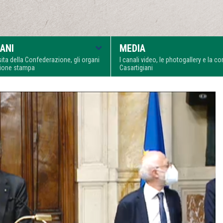
ANI
MEDIA
visita della Confederazione, gli organi
I canali video, le photogallery e la 
zione stampa
Casartigiani