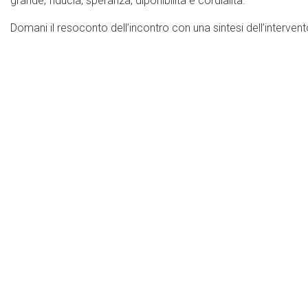
grande, fiducia, speranza, diponibilità e cordialità.
Domani il resoconto dell’incontro con una sintesi dell’interve