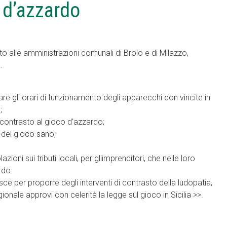
o d’azzardo
to alle amministrazioni comunali di Brolo e di Milazzo,
.
nare gli orari di funzionamento degli apparecchi con vincite in
;
 contrasto al gioco d’azzardo;
a del gioco sano;
oni sui tributi locali, per gliimprenditori, che nelle loro
rdo.
ce per proporre degli interventi di contrasto della ludopatia,
ionale approvi con celerità la legge sul gioco in Sicilia >>.