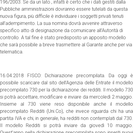
196/2003. Se da un lato , infatti è certo che i dati gestiti dalla
Pubbliche amministrazioni dovranno essere tutelati da questa
nuova figura, più difficile è individuare i soggetti privati tenuti
all’adempimento. La sua nomina dovrà avvenire attraverso
specifico atto di designazione da comunicare all’Autorità di
controllo. A tal fine è stato predisposto un apposito modello
che sarà possibile a breve trasmettere al Garante anche per via
telematica.
16.04.2018 FISCO: Dichiarazione precompilata. Da oggi è
possibile scaricare dal sito dell’Agenzia delle Entrate il modello
precompilato 730 per la dichiarazione dei redditi. Il modello 730
si potrà accettare, modificare e inviare da mercoledì 2 maggio.
Insieme al 730 viene reso disponibile anche il modello
precompilato Redditi (Uni.Co), che invece riguarda chi ha una
partita IVA e chi, in generale, ha redditi non contemplati dal 730.
Il modello Redditi si potrà inviare da giovedì 10 maggio.
Quest’anno nella dichiarazione precompilata sono inseriti nuovi