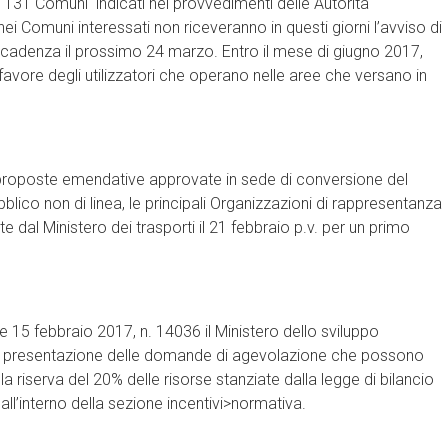
 131 Comuni indicati nei provvedimenti delle Autorità
ei Comuni interessati non riceveranno in questi giorni l’avviso di
scadenza il prossimo 24 marzo. Entro il mese di giugno 2017,
favore degli utilizzatori che operano nelle aree che versano in
 proposte emendative approvate in sede di conversione del
blico non di linea, le principali Organizzazioni di rappresentanza
al Ministero dei trasporti il 21 febbraio p.v. per un primo
e 15 febbraio 2017, n. 14036 il Ministero dello sviluppo
à di presentazione delle domande di agevolazione che possono
 riserva del 20% delle risorse stanziate dalla legge di bilancio
ll’interno della sezione incentivi>normativa.