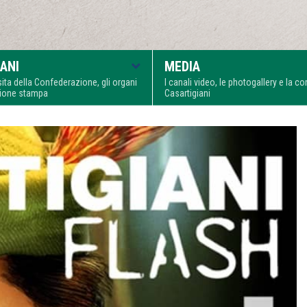
ANI
MEDIA
visita della Confederazione, gli organi
I canali video, le photogallery e la 
zione stampa
Casartigiani