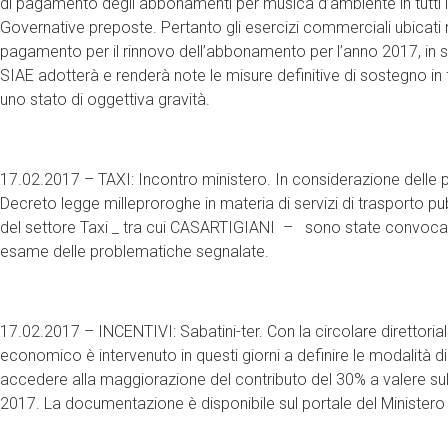
di pagamento degli abbonamenti per musica d’ambiente in tutti i
Governative preposte. Pertanto gli esercizi commerciali ubicati n
pagamento per il rinnovo dell’abbonamento per l’anno 2017, in 
SIAE adotterà e renderà note le misure definitive di sostegno in 
uno stato di oggettiva gravità.
17.02.2017 – TAXI: Incontro ministero. In considerazione delle
Decreto legge milleproroghe in materia di servizi di trasporto pub
del settore Taxi _ tra cui CASARTIGIANI – sono state convocate d
esame delle problematiche segnalate.
17.02.2017 – INCENTIVI: Sabatini-ter. Con la circolare direttorial
economico è intervenuto in questi giorni a definire le modalit
accedere alla maggiorazione del contributo del 30% a valere sulla
2017. La documentazione è disponibile sul portale del Ministero a