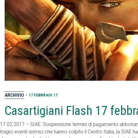
ARCHIVIO
•
17 FEBBRAIO 17
Casartigiani Flash 17 febb
17.02.2017 – SIAE: Sospensione termini di pagamento abboname
tragici eventi sismici che hanno colpito il Centro Italia, la SIAE