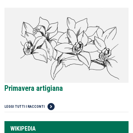
Primavera artigiana
LEGGI TUTTI I RACCONTI
WIKIPEDIA