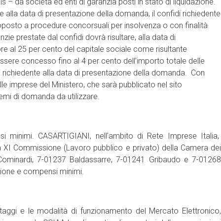
s – da società ed enti di garanzia posti in stato di liquidazione.
 alla data di presentazione della domanda, il confidi richiedente
oposto a procedure concorsuali per insolvenza o con finalità
ranzie prestate dal confidi dovrà risultare, alla data di
re al 25 per cento del capitale sociale come risultante
essere concesso fino al 4 per cento dell’importo totale delle
idi richiedente alla data di presentazione della domanda. Con
lle imprese del Ministero, che sarà pubblicato nel sito
chemi di domanda da utilizzare.
 minimi. CASARTIGIANI, nell’ambito di Rete Imprese Italia,
la XI Commissione (Lavoro pubblico e privato) della Camera dei
6 Cominardi, 7-01237 Baldassarre, 7-01241 Gribaudo e 7-01268
buzione e compensi minimi.
taggi e le modalità di funzionamento del Mercato Elettronico,