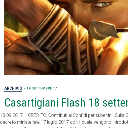
ARCHIVIO
•
19 SETTEMBRE 17
Casartigiani Flash 18 sett
18.09.2017 – CREDITO: Contributi ai Confidi per subentri . Sulla G
decreto ministeriale 17 luglio 2017 con il quale vengono introdo