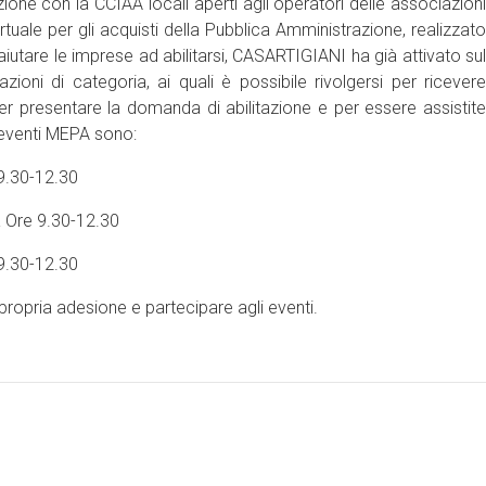
zione con la CCIAA locali aperti agli operatori delle associazioni
rtuale per gli acquisti della Pubblica Amministrazione, realizzato
iutare le imprese ad abilitarsi, CASARTIGIANI ha già attivato sul
zioni di categoria, ai quali è possibile rivolgersi per ricevere
per presentare la domanda di abilitazione e per essere assistite
 eventi MEPA sono:
9.30-12.30
a Ore 9.30-12.30
9.30-12.30
ropria adesione e partecipare agli eventi.