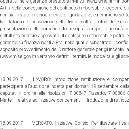
operativi, nelle garanzie prestate a PMI su finanziamenti – in boni
Ai fini della concessione del contributo rimborsabile occorre che
non sia in stato di scioglimento o liquidazione, e nemmeno sott
liquidatoria e di cessazione dell’attività. Inoltre il totale delle ga
presentazione della domanda di cui sopra, di importo non inferio
dall’ultimo bilancio approvato. Il contributo rimborsabile potrà 
garanzie su finanziamenti a PMI nelle quali è subentrato il conf
apposito provvedimento del Direttore generale per gli incentivi a
(www.mise.gov.it) verranno definiti i termini, le modalità e gli s
18.09.2017 – LAVORO: Introduzione retribuzione e compensi
parteciperà all’audizione indetta per domani 19 settembre dal
deputati in ordine alle risoluzioni 7-00847 Rizzetto, 7-0088
Martelli, relative ad iniziative concernenti l’introduzione di retri
18.09.2017 – MERCATO: Iniziative Consip. Per illustrare i van