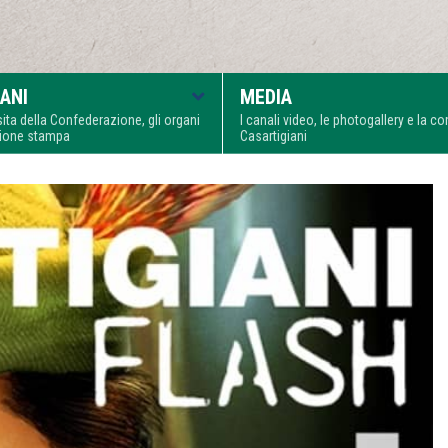
ANI
MEDIA
visita della Confederazione, gli organi
I canali video, le photogallery e la 
zione stampa
Casartigiani