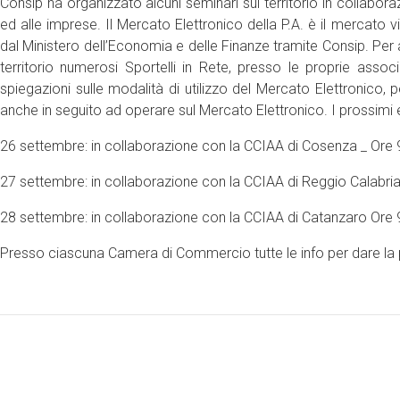
Consip ha organizzato alcuni seminari sul territorio in collabora
ed alle imprese. Il Mercato Elettronico della P.A. è il mercato vi
dal Ministero dell’Economia e delle Finanze tramite Consip. Per a
territorio numerosi Sportelli in Rete, presso le proprie associa
spiegazioni sulle modalità di utilizzo del Mercato Elettronico, 
anche in seguito ad operare sul Mercato Elettronico. I prossimi
26 settembre: in collaborazione con la CCIAA di Cosenza _ Ore 
27 settembre: in collaborazione con la CCIAA di Reggio Calabri
28 settembre: in collaborazione con la CCIAA di Catanzaro Ore 
Presso ciascuna Camera di Commercio tutte le info per dare la p