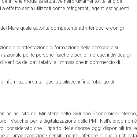
l definire le modalità attuative nell’ordinamento italiano del
 effetto serra utilizzati come refrigeranti, agenti estinguenti,
o e del Mare quale autorità competente ad interloquire con gli
tazione e di attestazione di formazione delle persone e sul
azionale per le persone fisiche e per le imprese; individua gli
 verifica dei dati relativi all’immissione in commercio di
informazioni su tali gas; stabilisce, infine, l’obbligo di
nline nel sito del Ministero dello Sviluppo Economico l’elenco,
ile il Voucher per la digitalizzazione delle PMI. Nell’elenco non è
, considerato che il riparto delle risorse oggi disponibili tra le
di un’agevolazione sensibilmente inferiore a quella richiesta