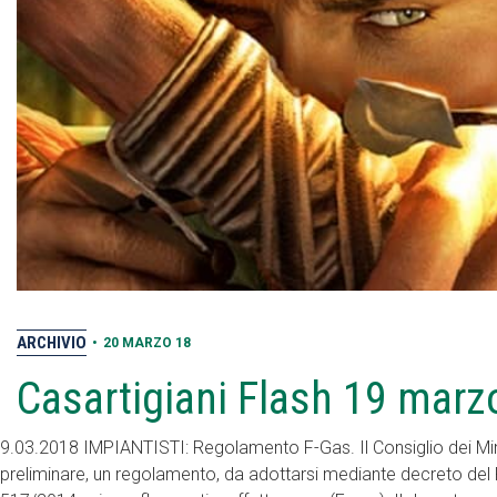
ARCHIVIO
•
20 MARZO 18
Casartigiani Flash 19 marz
9.03.2018 IMPIANTISTI: Regolamento F-Gas. Il Consiglio dei Mini
preliminare, un regolamento, da adottarsi mediante decreto del 