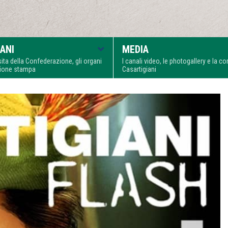
ANI
MEDIA
visita della Confederazione, gli organi
I canali video, le photogallery e la 
zione stampa
Casartigiani