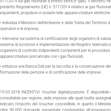
517/2014 sui gas fluorurati a effetto serra (F-gas). Il decreto, ne
predetto Regolamento (UE) n. 517/2014 relativo ai gas fluorurati a
espandenti, propulsori e isolanti nelle apparecchiature elettriche:
• individua il Ministero dell’Ambiente e della Tutela del Territori
operatori e le imprese;
• interviene sul sistema di certificazione degli organismi di valu
sistema di iscrizione e implementazione del Registro telematico n
organismi di controllo indipendenti competenti per le procedure di
apparecchiature precaricate con i gas fluorurati;
• istituisce una Banca Dati per la raccolta e la conservazione delle 
formazione delle persone e di certificazione delle imprese.
19.03.2018 INCENTIVI: Voucher digitalizzazione. È disponibile o
consultabile per regione, delle imprese alle quali risulta assegnab
indicato l’importo del Voucher concedibile, in quanto il Ministero
oltre 90.000 domande presentate condurrebbe all’assegnazione 