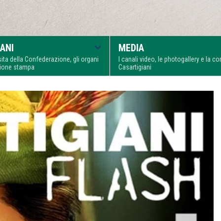
ANI
MEDIA
visita della Confederazione, gli organi
I canali video, le photogallery e la 
zione stampa
Casartigiani