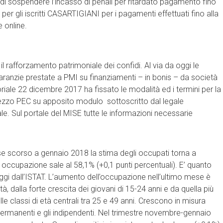
 di sospendere l’incasso di penali per ritardato pagamento fino
r gli iscritti CASARTIGIANI per i pagamenti effettuati fino alla
 online.
 rafforzamento patrimoniale dei confidi. Al via da oggi le
garanzie prestate a PMI su finanziamenti – in bonis – da società
ttoriale 22 dicembre 2017 ha fissato le modalità ed i termini per la
mezzo PEC su apposito modulo sottoscritto dal legale
le. Sul portale del MISE tutte le informazioni necessarie
e scorso a gennaio 2018 la stima degli occupati torna a
i occupazione sale al 58,1% (+0,1 punti percentuali). E’ quanto
i oggi dall’ISTAT. L’aumento dell’occupazione nell’ultimo mese è
, dalla forte crescita dei giovani di 15-24 anni e da quella più
elle classi di età centrali tra 25 e 49 anni. Crescono in misura
ermanenti e gli indipendenti. Nel trimestre novembre-gennaio