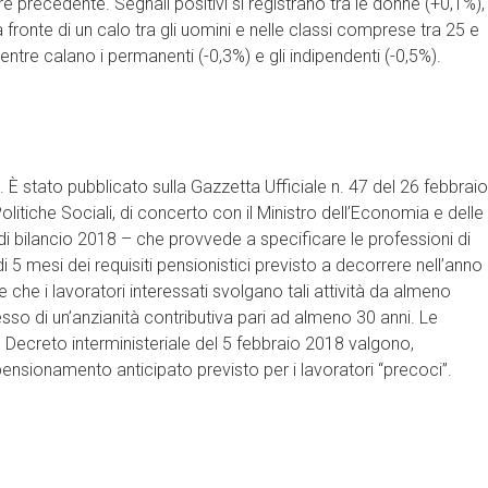
e precedente. Segnali positivi si registrano tra le donne (+0,1%),
a fronte di un calo tra gli uomini e nelle classi comprese tra 25 e
ntre calano i permanenti (-0,3%) e gli indipendenti (-0,5%).
 stato pubblicato sulla Gazzetta Ufficiale n. 47 del 26 febbraio
litiche Sociali, di concerto con il Ministro dell’Economia e delle
i bilancio 2018 – che provvede a specificare le professioni di
i 5 mesi dei requisiti pensionistici previsto a decorrere nell’anno
che i lavoratori interessati svolgano tali attività da almeno
sso di un’anzianità contributiva pari ad almeno 30 anni. Le
l Decreto interministeriale del 5 febbraio 2018 valgono,
pensionamento anticipato previsto per i lavoratori “precoci”.