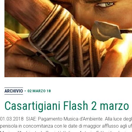
ARCHIVIO
•
02 MARZO 18
Casartigiani Flash 2 marzo
01.03.2018 SIAE: Pagamento Musica d’Ambiente. Alla luce degli 
penisola in concomitanza con le date di maggior afflusso agli uf