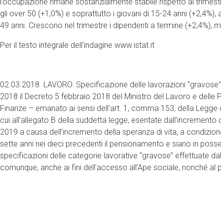
l’occupazione rimane sostanzialmente stabile rispetto al trimestr
gli over 50 (+1,0%) e soprattutto i giovani di 15-24 anni (+2,4%), 
49 anni. Crescono nel trimestre i dipendenti a termine (+2,4%), me
Per il testo integrale dell’indagine www.istat.it
02.03.2018 LAVORO: Specificazione delle lavorazioni “gravose”. È
2018 il Decreto 5 febbraio 2018 del Ministro del Lavoro e delle Po
Finanze – emanato ai sensi dell’art. 1, comma 153, della Legge d
cui all’allegato B della suddetta legge, esentate dall’incremento d
2019 a causa dell’incremento della speranza di vita, a condizione 
sette anni nei dieci precedenti il pensionamento e siano in posse
specificazioni delle categorie lavorative “gravose” effettuate da
comunque, anche ai fini dell’accesso all’Ape sociale, nonché al 