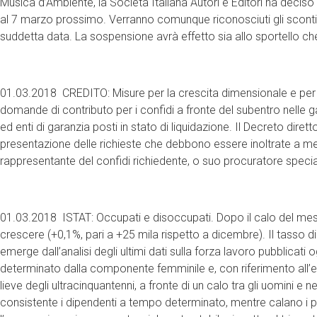
Musica d’Ambiente, la Società Italiana Autori e Editori ha deciso
al 7 marzo prossimo. Verranno comunque riconosciuti gli sconti pe
suddetta data. La sospensione avrà effetto sia allo sportello che
01.03.2018 CREDITO: Misure per la crescita dimensionale e per il
domande di contributo per i confidi a fronte del subentro nelle 
ed enti di garanzia posti in stato di liquidazione. Il Decreto dire
presentazione delle richieste che debbono essere inoltrate a 
rappresentante del confidi richiedente, o suo procuratore specia
01.03.2018 ISTAT: Occupati e disoccupati. Dopo il calo del mes
crescere (+0,1%, pari a +25 mila rispetto a dicembre). Il tasso d
emerge dall’analisi degli ultimi dati sulla forza lavoro pubblicat
determinato dalla componente femminile e, con riferimento all’età
lieve degli ultracinquantenni, a fronte di un calo tra gli uomini e n
consistente i dipendenti a tempo determinato, mentre calano i p