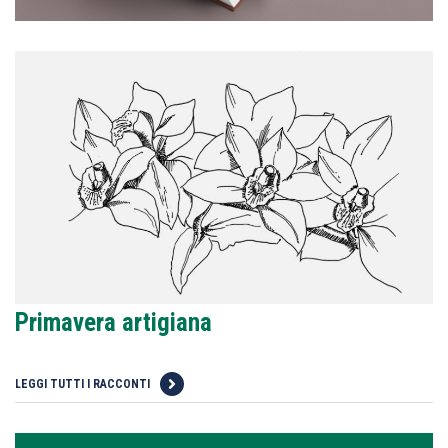
Primavera artigiana
LEGGI TUTTI I RACCONTI