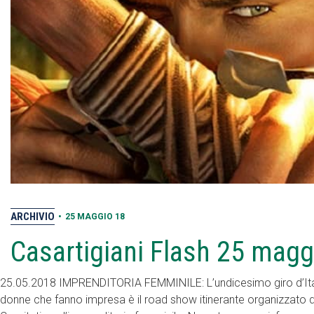
ARCHIVIO
•
25 MAGGIO 18
Casartigiani Flash 25 mag
25.05.2018 IMPRENDITORIA FEMMINILE: L’undicesimo giro d’Italia
donne che fanno impresa è il road show itinerante organizzato