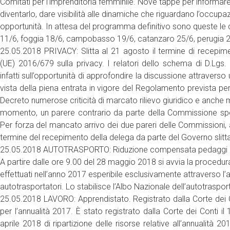
Comitati per l’imprenditoria femminile. Nove tappe per informare l
diventarlo, dare visibilità alle dinamiche che riguardano l’occup
opportunità. In attesa del programma definitivo sono queste le 
11/6, foggia 18/6, campobasso 19/6, catanzaro 25/6, perugia 
25.05.2018 PRIVACY: Slitta al 21 agosto il termine di recepim
(UE) 2016/679 sulla privacy. I relatori dello schema di D.L
infatti sull’opportunità di approfondire la discussione attraverso
vista della piena entrata in vigore del Regolamento prevista p
Decreto numerose criticità di marcato rilievo giuridico e anche moltep
momento, un parere contrario da parte della Commissione speci
Per forza del mancato arrivo dei due pareri delle Commissioni, ai
termine del recepimento della delega da parte del Governo slitt
25.05.2018 AUTOTRASPORTO: Riduzione compensata pedaggi autos
A partire dalle ore 9.00 del 28 maggio 2018 si avvia la procedura
effettuati nell’anno 2017 esperibile esclusivamente attraverso l’
autotrasportatori. Lo stabilisce l’Albo Nazionale dell’autotraspo
25.05.2018 LAVORO: Apprendistato. Registrato dalla Corte dei Con
per l’annualità 2017. È stato registrato dalla Corte dei Conti il
aprile 2018 di ripartizione delle risorse relative all’annualità 20