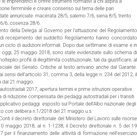
e imprenditrici e offrire strumenti formativi a chi aspira a
azione femminile e creare consenso sul tema delle pari
date annunciate: macerata 28/5, salerno 7/6, siena 8/5, trento
26/6, cosenza 28/6.
ento della Delega al Governo per l’attuazione del Regolamento
gs. di recepimento del suddetto Regolamento hanno concordato
 un ciclo di audizioni informali. Dopo due settimane di esame e in
er oggi, 25 maggio 2018, sono state evidenziate sullo schema di
lici profili di illegittimità costituzionale, tali da giustificare, al
ale del Senato. Critiche al testo arrivano anche dal Garante.
 sensi dell’articolo 31, comma 3, della legge n. 234 del 2012, il
a dal 21 maggio.
tradali 2017, apertura termini e prime istruzioni operative.
 di riduzione compensata dei pedaggi autostradali per i transiti
applicativo pedaggi esposto sul Portale dell’Albo nazionale degli
rto con delibera n.1/2018 del 21 maggio u.s.
ti il decreto direttoriale del Ministero del Lavoro sulle risorse
 10 maggio 2018, al n. 1-1238, il Decreto direttoriale n. 5 del 19
17 per il finanziamento delle attività di formazione nell’esercizio