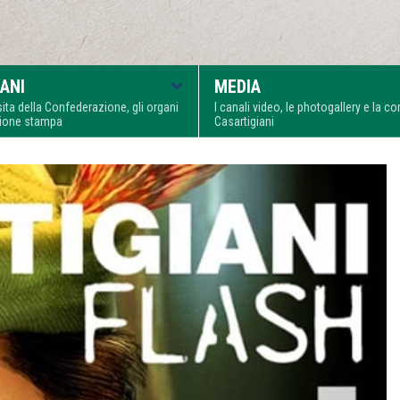
ANI
MEDIA
visita della Confederazione, gli organi
I canali video, le photogallery e la 
zione stampa
Casartigiani