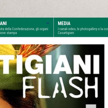
ANI
MEDIA
visita della Confederazione, gli organi
I canali video, le photogallery e la 
zione stampa
Casartigiani