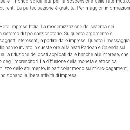
sa e il Fondo solidarietà per la sospensione delle rate mutuo,
cquirenti. La partecipazione è gratuita. Per maggiori informazioni
te Imprese Italia. La modernizzazione del sistema dei
 sistema di tipo sanzionatorio. Su questo argomento è
 soggetti interessati, a partire dalle imprese. Questo il messaggio
lia hanno inviato in queste ore ai Ministri Padoan e Calenda sul
– sulla riduzione dei costi applicati dalle banche alle imprese, che
 degli imprenditori. La diffusione della moneta elettronica,
tilizzo dello strumento, in particolar modo sui micro-pagamenti,
dizionano la libera attività di impresa.