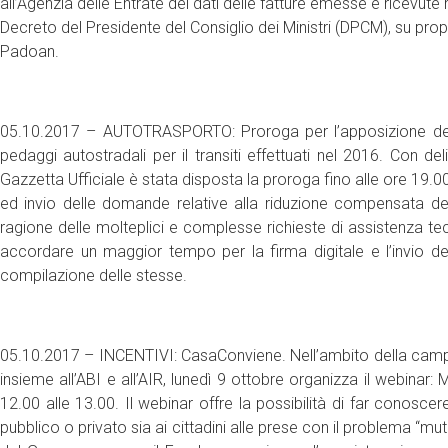
all’Agenzia delle Entrate dei dati delle fatture emesse e ricevut
Decreto del Presidente del Consiglio dei Ministri (DPCM), su prop
Padoan.
05.10.2017 – AUTOTRASPORTO: Proroga per l’apposizione del
pedaggi autostradali per il transiti effettuati nel 2016. Con de
Gazzetta Ufficiale è stata disposta la proroga fino alle ore 19.00
ed invio delle domande relative alla riduzione compensata dei 
ragione delle molteplici e complesse richieste di assistenza tecn
accordare un maggior tempo per la firma digitale e l’invio del
compilazione delle stesse.
05.10.2017 – INCENTIVI: CasaConviene. Nell’ambito della campa
insieme all’ABI e all’AIR, lunedì 9 ottobre organizza il webinar: M
12.00 alle 13.00. Il webinar offre la possibilità di far conoscere
pubblico o privato sia ai cittadini alle prese con il problema “mut