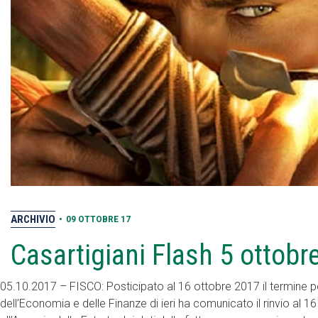
ARCHIVIO
•
09 OTTOBRE 17
Casartigiani Flash 5 ottobr
05.10.2017 – FISCO: Posticipato al 16 ottobre 2017 il termine pe
dell’Economia e delle Finanze di ieri ha comunicato il rinvio al 