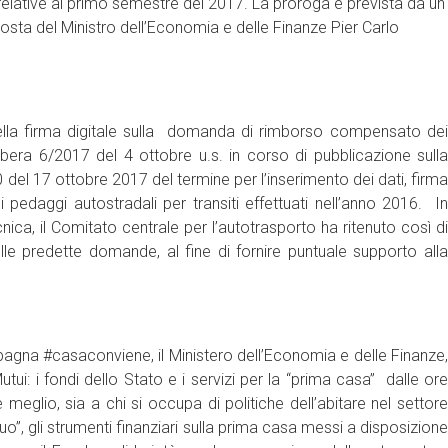
e relative al primo semestre del 2017. La proroga è prevista da un
osta del Ministro dell’Economia e delle Finanze Pier Carlo
la firma digitale sulla domanda di rimborso compensato dei
libera 6/2017 del 4 ottobre u.s. in corso di pubblicazione sulla
 del 17 ottobre 2017 del termine per l’inserimento dei dati, firma
pedaggi autostradali per transiti effettuati nell’anno 2016. In
ica, il Comitato centrale per l’autotrasporto ha ritenuto così di
le predette domande, al fine di fornire puntuale supporto alla
gna #casaconviene, il Ministero dell’Economia e delle Finanze,
utui: i fondi dello Stato e i servizi per la “prima casa” dalle ore
 meglio, sia a chi si occupa di politiche dell’abitare nel settore
uo”, gli strumenti finanziari sulla prima casa messi a disposizione