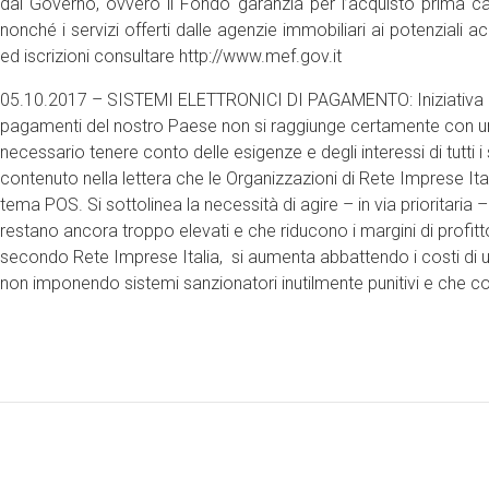
dal Governo, ovvero il Fondo garanzia per l’acquisto prima ca
nonché i servizi offerti dalle agenzie immobiliari ai potenziali a
ed iscrizioni consultare http://www.mef.gov.it
05.10.2017 – SISTEMI ELETTRONICI DI PAGAMENTO: Iniziativa Re
pagamenti del nostro Paese non si raggiunge certamente con un
necessario tenere conto delle esigenze e degli interessi di tutti i
contenuto nella lettera che le Organizzazioni di Rete Imprese Ita
tema POS. Si sottolinea la necessità di agire – in via prioritaria 
restano ancora troppo elevati e che riducono i margini di profitto
secondo Rete Imprese Italia, si aumenta abbattendo i costi di u
non imponendo sistemi sanzionatori inutilmente punitivi e che con