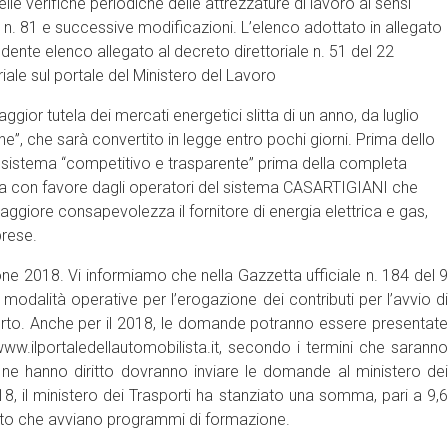
elle verifiche periodiche delle attrezzature di lavoro ai sensi
, n. 81 e successive modificazioni. L’elenco adottato in allegato
dente elenco allegato al decreto direttoriale n. 51 del 22
iale sul portale del Ministero del Lavoro
or tutela dei mercati energetici slitta di un anno, da luglio
he”, che sarà convertito in legge entro pochi giorni. Prima dello
n sistema “competitivo e trasparente” prima della completa
lta con favore dagli operatori del sistema CASARTIGIANI che
aggiore consapevolezza il fornitore di energia elettrica e gas,
prese.
e 2018. Vi informiamo che nella Gazzetta ufficiale n. 184 del 9
dalità operative per l’erogazione dei contributi per l’avvio di
porto. Anche per il 2018, le domande potranno essere presentate
ww.ilportaledellautomobilista.it, secondo i termini che saranno
e ne hanno diritto dovranno inviare le domande al ministero dei
8, il ministero dei Trasporti ha stanziato una somma, pari a 9,6
porto che avviano programmi di formazione.