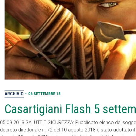
ARCHIVIO
•
06 SETTEMBRE 18
Casartigiani Flash 5 sette
05.09.2018 SALUTE E SICUREZZA: Pubblicato elenco dei soggetti ab
decreto direttoriale n. 72 del 10 agosto 2018 è stato adottato il 