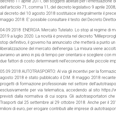
decreto 11 aprile 2011, dei soggetti abilitati per l’effettuazione d
dell’articolo 71, comma 11, del decreto legislativo 9 aprile 2008
al decreto del 10 agosto 2018 sostituisce integralmente il prece
maggio 2018. E’ possibile consultare il testo del Decreto Direttor
04.09.2018 ENERGIA: Mercato Tutelato. Lo stop al regime di maggi
2019 a luglio 2020. La novità è prevista nel decreto “Milleprorog
stop definitivo, il governo ha annunciato che metterà a punto u
liberalizzazione del mercato dell’energia. La misura viene acco
avranno un anno in più di tempo per orientarsi e scegliere con m
due fattori di costo determinanti nell’economia delle piccole im
05.09.2018 AUTOTRASPORTO: Al via gli incentivi per la formazion
agosto 2018 è stato pubblicato il D.M. 8 maggio 2018 recante mo
progetti di formazione professionale nel settore dell’autotras
esclusivamente per via telematica, accedendo al sito https://w
previsti dalla normativa di cui sopra. Gli autotrasportatori ch
Trasporti dal 25 settembre al 29 ottobre 2018. Anche per il 201
milioni di euro, per erogare contributi alle imprese di autotras