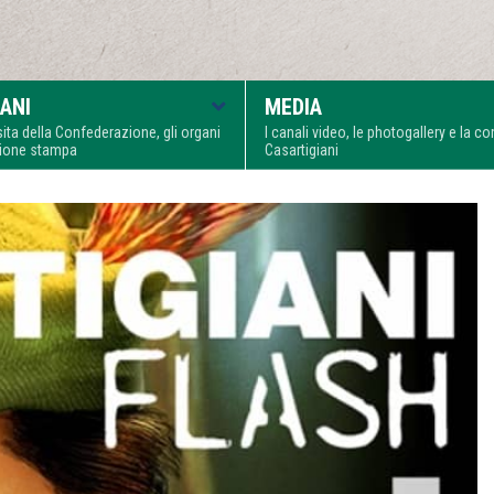
ANI
MEDIA
visita della Confederazione, gli organi
I canali video, le photogallery e la 
zione stampa
Casartigiani