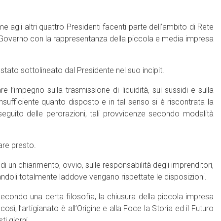
gli altri quattro Presidenti facenti parte dell’ambito di Rete
l Governo con la rappresentanza della piccola e media impresa
 stato sottolineato dal Presidente nel suo incipit.
 l’impegno sulla trasmissione di liquidità, sui sussidi e sulla
insufficiente quanto disposto e in tal senso si è riscontrata la
seguito delle perorazioni, tali provvidenze secondo modalità
re presto.
di un chiarimento, ovvio, sulle responsabilità degli imprenditori,
andoli totalmente laddove vengano rispettate le disposizioni.
ondo una certa filosofia, la chiusura della piccola impresa
ì, l’artigianato è all’Origine e alla Foce la Storia ed il Futuro
ti giorni.