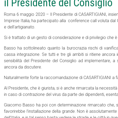
il Presidente del Consiglio
Roma 6 maggio 2020 – Il Presidente di CASARTIGIANI, insieme a
Imprese Italia, ha partecipato alla conference call voluta da
e dell’artigianato.
Si è trattato di un gesto di considerazione e di privilegio che è
Basso ha sottolineato quanto la burocrazia rischi di vanificare
cassa integrazione. Se tutti e tre gli ambiti si ritiene ancora 
sensibilità del Presidente del Consiglio ad implementare, a 
ancora da discutere.
Naturalmente forte la raccomandazione di CASARTIGIANI a fa
Al Presidente, che è giurista, si è anche rimarcata la necessità 
in caso di contrazione del virus da parte dei dipendenti, esent
Giacomo Basso ha poi con determinazione rimarcato che, sec
favorirebbe l’installazione della grande. Non è assolutamente cos
dell’Italia, e in tal senso basta vedere le strade e le città in ques