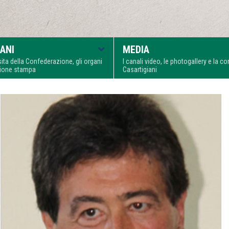
ANI
MEDIA
visita della Confederazione, gli organi
I canali video, le photogallery e la 
zione stampa
Casartigiani