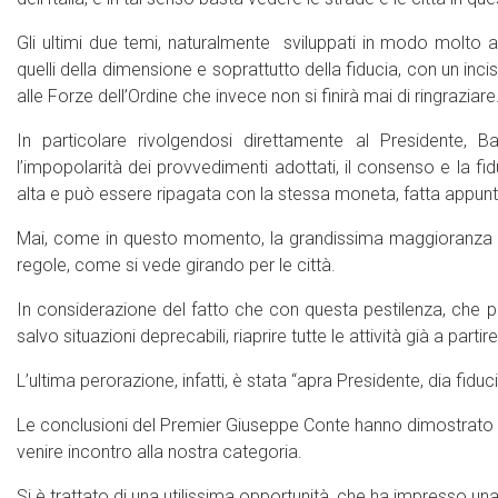
Gli ultimi due temi, naturalmente sviluppati in modo molto a
quelli della dimensione e soprattutto della fiducia, con un in
alle Forze dell’Ordine che invece non si finirà mai di ringraziare
In particolare rivolgendosi direttamente al Presidente, B
l’impopolarità dei provvedimenti adottati, il consenso e la fid
alta e può essere ripagata con la stessa moneta, fatta appunt
Mai, come in questo momento, la grandissima maggioranza degl
regole, come si vede girando per le città.
In considerazione del fatto che con questa pestilenza, che 
salvo situazioni deprecabili, riaprire tutte le attività già a part
L’ultima perorazione, infatti, è stata “apra Presidente, dia fiduci
Le conclusioni del Premier Giuseppe Conte hanno dimostrato 
venire incontro alla nostra categoria.
Si è trattato di una utilissima opportunità, che ha impresso una