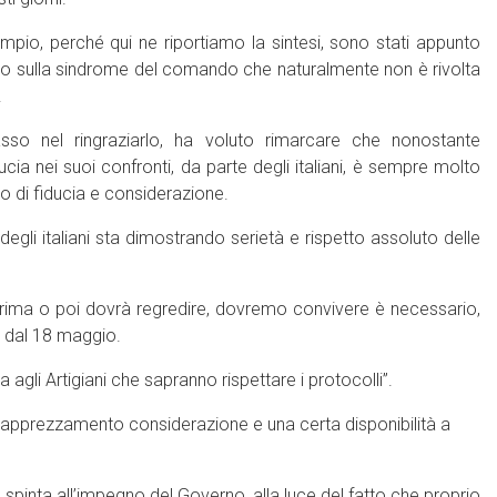
mpio, perché qui ne riportiamo la sintesi, sono stati appunto
ciso sulla sindrome del comando che naturalmente non è rivolta
.
asso nel ringraziarlo, ha voluto rimarcare che nonostante
ucia nei suoi confronti, da parte degli italiani, è sempre molto
o di fiducia e considerazione.
i italiani sta dimostrando serietà e rispetto assoluto delle
prima o poi dovrà regredire, dovremo convivere è necessario,
ire dal 18 maggio.
a agli Artigiani che sapranno rispettare i protocolli”.
apprezzamento considerazione e una certa disponibilità a
 spinta all’impegno del Governo, alla luce del fatto che proprio