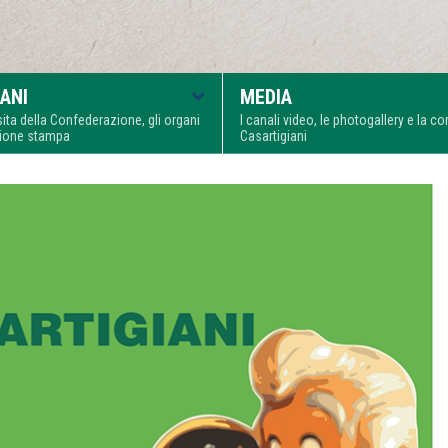
ANI
MEDIA
visita della Confederazione, gli organi
I canali video, le photogallery e la 
zione stampa
Casartigiani