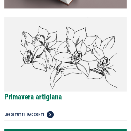
Primavera artigiana
LEGGI TUTTI I RACCONTI