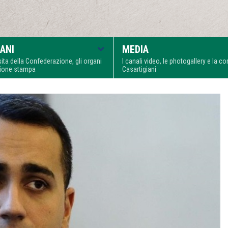
ANI
MEDIA
visita della Confederazione, gli organi
I canali video, le photogallery e la 
zione stampa
Casartigiani