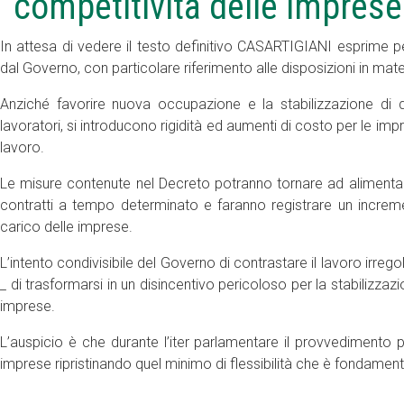
competitività delle imprese
In attesa di vedere il testo definitivo CASARTIGIANI esprime p
dal Governo, con particolare riferimento alle disposizioni in mater
Anziché favorire nuova occupazione e la stabilizzazione di q
lavoratori, si introducono rigidità ed aumenti di costo per le im
lavoro.
Le misure contenute nel Decreto potranno tornare ad alimentare 
contratti a tempo determinato e faranno registrare un increme
carico delle imprese.
L’intento condivisibile del Governo di contrastare il lavoro irr
_ di trasformarsi in un disincentivo pericoloso per la stabilizzaz
imprese.
L’auspicio è che durante l’iter parlamentare il provvedimento 
imprese ripristinando quel minimo di flessibilità che è fondamental