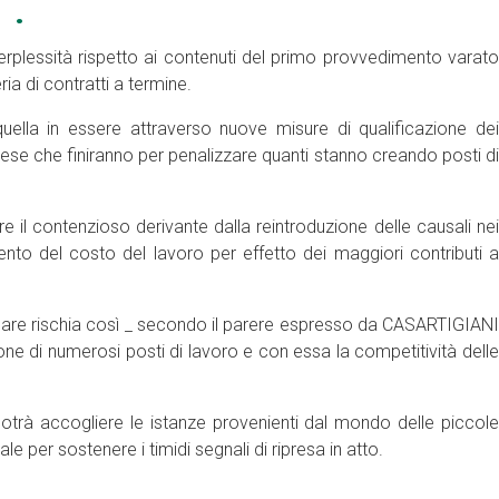
”.
erplessità rispetto ai contenuti del primo provvedimento varato
ia di contratti a termine.
uella in essere attraverso nuove misure di qualificazione dei
prese che finiranno per penalizzare quanti stanno creando posti di
il contenzioso derivante dalla reintroduzione delle causali nei
nto del costo del lavoro per effetto dei maggiori contributi a
egolare rischia così _ secondo il parere espresso da CASARTIGIANI
ione di numerosi posti di lavoro e con essa la competitività delle
potrà accogliere le istanze provenienti dal mondo delle piccole
e per sostenere i timidi segnali di ripresa in atto.