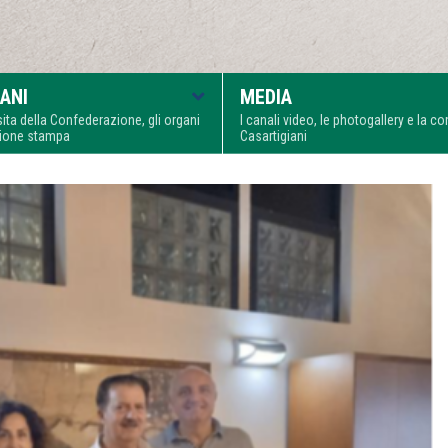
ANI
MEDIA
visita della Confederazione, gli organi
I canali video, le photogallery e la 
zione stampa
Casartigiani