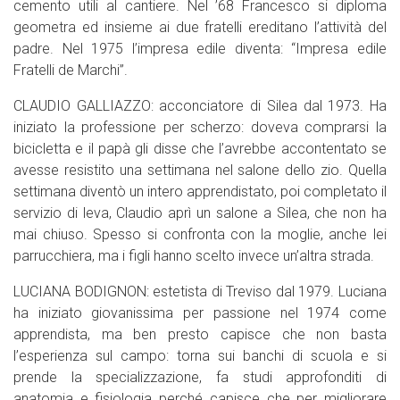
cemento utili al cantiere. Nel ’68 Francesco si diploma
geometra ed insieme ai due fratelli ereditano l’attività del
padre. Nel 1975 l’impresa edile diventa: “Impresa edile
Fratelli de Marchi”.
CLAUDIO GALLIAZZO: acconciatore di Silea dal 1973. Ha
iniziato la professione per scherzo: doveva comprarsi la
bicicletta e il papà gli disse che l’avrebbe accontentato se
avesse resistito una settimana nel salone dello zio. Quella
settimana diventò un intero apprendistato, poi completato il
servizio di leva, Claudio aprì un salone a Silea, che non ha
mai chiuso. Spesso si confronta con la moglie, anche lei
parrucchiera, ma i figli hanno scelto invece un’altra strada.
LUCIANA BODIGNON: estetista di Treviso dal 1979. Luciana
ha iniziato giovanissima per passione nel 1974 come
apprendista, ma ben presto capisce che non basta
l’esperienza sul campo: torna sui banchi di scuola e si
prende la specializzazione, fa studi approfonditi di
anatomia e fisiologia perché capisce che per migliorare