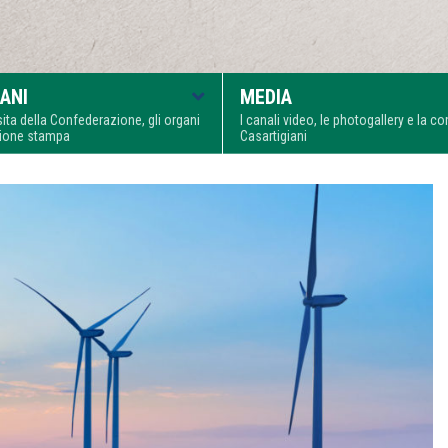
ANI
MEDIA
visita della Confederazione, gli organi
I canali video, le photogallery e la 
zione stampa
Casartigiani