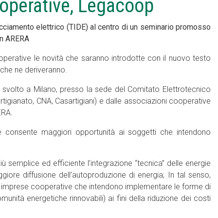
ooperative, Legacoop
pacciamento elettrico (TIDE) al centro di un seminario promosso
con ARERA
operative le novità che saranno introdotte con il nuovo testo
 che ne deriveranno.
è svolto a Milano, presso la sede del Comitato Elettrotecnico
rtigianato, CNA, Casartigiani) e dalle associazioni cooperative
ERA.
e consente maggiori opportunità ai soggetti che intendono
ù semplice ed efficiente l’integrazione “tecnica” delle energie
ggiore diffusione dell’autoproduzione di energia; In tal senso,
le imprese cooperative che intendono implementare le forme di
ità energetiche rinnovabili) ai fini della riduzione dei costi