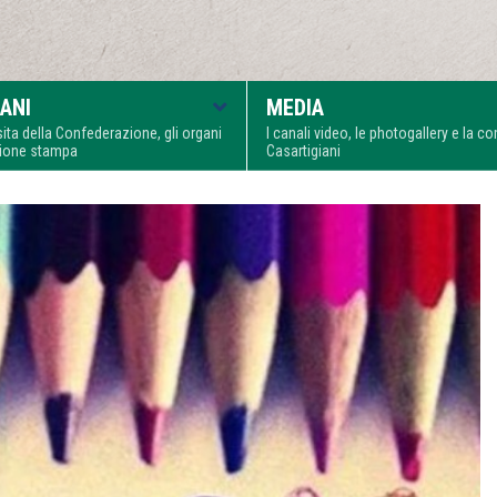
ANI
MEDIA
visita della Confederazione, gli organi
I canali video, le photogallery e la 
zione stampa
Casartigiani