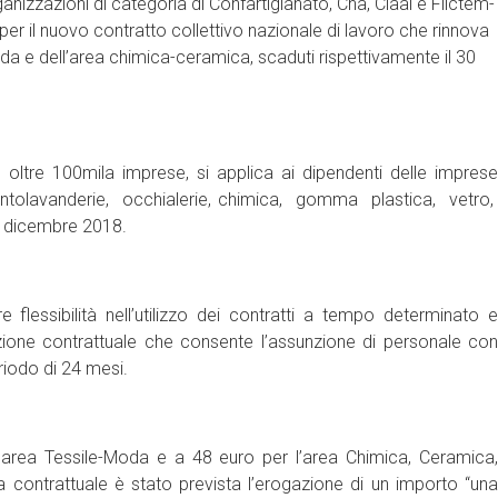
zzazioni di categoria di Confartigianato, Cna, Claai e Filctem-
o per il nuovo contratto collettivo nazionale di lavoro che rinnova
moda e dell’area chimica-ceramica, scaduti rispettivamente il 30
n oltre 100mila imprese, si applica ai dipendenti delle imprese
litintolavanderie, occhialerie, chimica, gomma plastica, vetro,
31 dicembre 2018.
e flessibilità nell’utilizzo dei contratti a tempo determinato e
azione contrattuale che consente l’assunzione di personale con
eriodo di 24 mesi.
 l’area Tessile-Moda e a 48 euro per l’area Chimica, Ceramica,
contrattuale è stato prevista l’erogazione di un importo “una