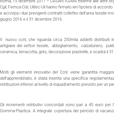
Roma, 15 dicembre 2017 – CASARTIGIANI insieme alle altre organi
Cgil, Femca-Cisl, Uiltec-Uil hanno firmato ieri l’ipotesi di accord
e accorpa i due previgenti contratti collettivi dell’area tessile-
giugno 2016 e il 31 dicembre 2016.
Il nuovo ccnl, che riguarda circa 250mila addetti distribuiti i
artigiane dei settori tessile, abbigliamento, calzaturiero, pu
ceramica, terracotta, grès, decorazione piastrelle, e scadrà il 
Molti gli elementi innovativi del Ccnl: viene garantita maggior
dell’apprendistato; è stata inserita una specifica regolament
retribuzioni inferiori al livello di inquadramento previsto per un p
Gli incrementi retributivi concordati sono pari a 45 euro per
Gomma-Plastica. A integrale copertura del periodo di vacanza 