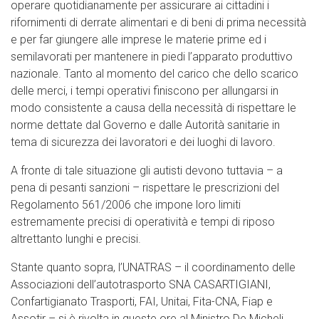
operare quotidianamente per assicurare ai cittadini i
rifornimenti di derrate alimentari e di beni di prima necessità
e per far giungere alle imprese le materie prime ed i
semilavorati per mantenere in piedi l’apparato produttivo
nazionale. Tanto al momento del carico che dello scarico
delle merci, i tempi operativi finiscono per allungarsi in
modo consistente a causa della necessità di rispettare le
norme dettate dal Governo e dalle Autorità sanitarie in
tema di sicurezza dei lavoratori e dei luoghi di lavoro.
A fronte di tale situazione gli autisti devono tuttavia – a
pena di pesanti sanzioni – rispettare le prescrizioni del
Regolamento 561/2006 che impone loro limiti
estremamente precisi di operatività e tempi di riposo
altrettanto lunghi e precisi.
Stante quanto sopra, l’UNATRAS – il coordinamento delle
Associazioni dell’autotrasporto SNA CASARTIGIANI,
Confartigianato Trasporti, FAI, Unitai, Fita-CNA, Fiap e
Assotir – si è rivolta in queste ore al Ministro De Micheli