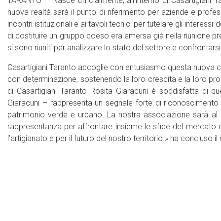
TARANTO – Nasce ufficialmente, all’interno di Casartigiani T
nuova realtà sarà il punto di riferimento per aziende e profes
incontri istituzionali e ai tavoli tecnici per tutelare gli interes
di costituire un gruppo coeso era emersa già nella riunione pr
si sono riuniti per analizzare lo stato del settore e confrontars
Casartigiani Taranto accoglie con entusiasmo questa nuova ca
con determinazione, sostenendo la loro crescita e la loro prof
di Casartigiani Taranto Rosita Giaracuni è soddisfatta di qu
Giaracuni – rappresenta un segnale forte di riconoscimento p
patrimonio verde e urbano. La nostra associazione sarà al fi
rappresentanza per affrontare insieme le sfide del mercato e
l’artigianato e per il futuro del nostro territorio.» ha concluso il