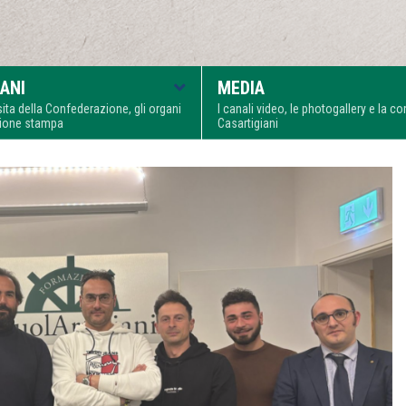
ANI
MEDIA
visita della Confederazione, gli organi
I canali video, le photogallery e la 
zione stampa
Casartigiani