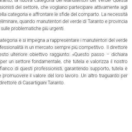
aranto, la nuova categoria dei Manutentori del Verde! Questa
sionisti del settore, che vogliano partecipare attivamente agli
si della categoria e affrontare le sfide del comparto. La necessità
eliminare, quando manutentori del verde di Taranto e provincia
i sulle problematiche più urgenti.
tegoria e si impegna a rappresentare i manutentori del verde
essionalità in un mercato sempre più competitivo. Il direttore
esto ulteriore obiettivo raggiunto: «Questo passo – dichiara
er un settore fondamentale, che tutela e valorizza il nostro
anco di questi professionisti, garantendo supporto, tutela e
 promuovere il valore del loro lavoro. Un altro traguardo per
 direttore di Casartigiani Taranto.