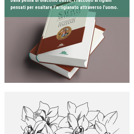
Dalla penna di Giacomo Basso, i racconti artigiani
pensati per esaltare l’artigianato attraverso l’uomo.