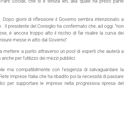
rti Sociali, che si è tenuta ieri, alla quale ha preso parte
 Dopo giorni di riflessione il Governo sembra intenzionato a
 Il presidente del Consiglio ha confermato che, ad oggi: “non
se, è ancora troppo alto il rischio di far risalire la curva dei
e misure messe in atto dal Governo”
 mettere a punto attraverso un pool di esperti che aiuterà a
 anche per l’utilizzo dei mezzi pubblici.
bile ma compatibilmente con l’esigenza di salvaguardare la
 Rete Imprese Italia che ha ribadito poi la necessità di passare
ci per supportare le imprese nella progressiva ripresa del