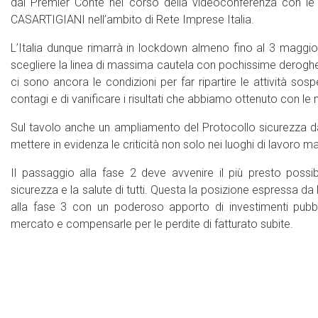
dal Premier Conte nel corso della videoconferenza con le Pa
CASARTIGIANI nell’ambito di Rete Imprese Italia.
L’Italia dunque rimarrà in lockdown almeno fino al 3 maggio.
scegliere la linea di massima cautela con pochissime deroghe.
ci sono ancora le condizioni per far ripartire le attività sospe
contagi e di vanificare i risultati che abbiamo ottenuto con l
Sul tavolo anche un ampliamento del Protocollo sicurezza da
mettere in evidenza le criticità non solo nei luoghi di lavoro ma
Il passaggio alla fase 2 deve avvenire il più presto possi
sicurezza e la salute di tutti. Questa la posizione espressa da
alla fase 3 con un poderoso apporto di investimenti pubbli
mercato e compensarle per le perdite di fatturato subite.