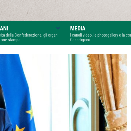
ANI
MEDIA
visita della Confederazione, gli organi
I canali video, le photogallery e la 
zione stampa
Casartigiani